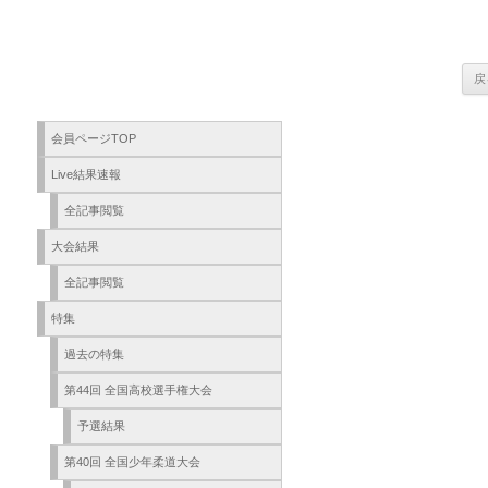
会員ページTOP
Live結果速報
全記事閲覧
大会結果
全記事閲覧
特集
過去の特集
第44回 全国高校選手権大会
予選結果
第40回 全国少年柔道大会