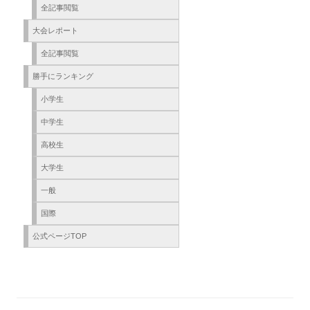
全記事閲覧
大会レポート
全記事閲覧
勝手にランキング
小学生
中学生
高校生
大学生
一般
国際
公式ページTOP