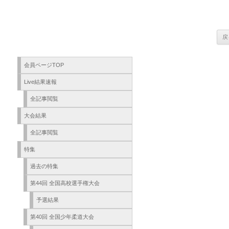
会員ページTOP
Live結果速報
全記事閲覧
大会結果
全記事閲覧
特集
過去の特集
第44回 全国高校選手権大会
予選結果
第40回 全国少年柔道大会